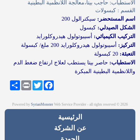
الاستطباب: حاجب بيتا،معالجة اللانظمية البطينية
القسم : كبسولات
اسم المستحضر:
سیكترالول 200
الشكل الصيدلي:
كبسول
التركيب الكيميائي:
أسيبوتولول هيدروكلورايد
التركيز:
أسيبوتولول هيدروكلورايد 200 ملغ/ كبسولة
التعبئة:
20 كبسولة
الاستطباب:
حاصر بيتا يستطب لعلاج ارتفاع ضغط الدم
واللانظمية البطينية المبكرة
Share
Print
Twitter
Facebook
Powered by
SyrianMonster
Web Service Provider - all rights reserved © 2026
الرئيسية
عن الشركة
الجودة