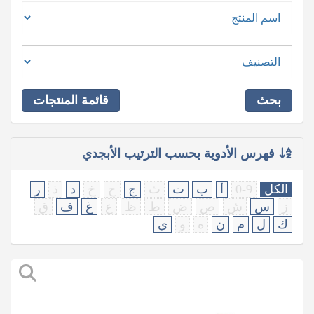
بحث
قائمة المنتجات
فهرس الأدوية بحسب الترتيب الأبجدي
الكل
0-9
أ
ب
ت
ث
ج
ح
خ
د
ذ
ر
ز
س
ش
ص
ض
ط
ظ
ع
غ
ف
ق
ك
ل
م
ن
ه
و
ي