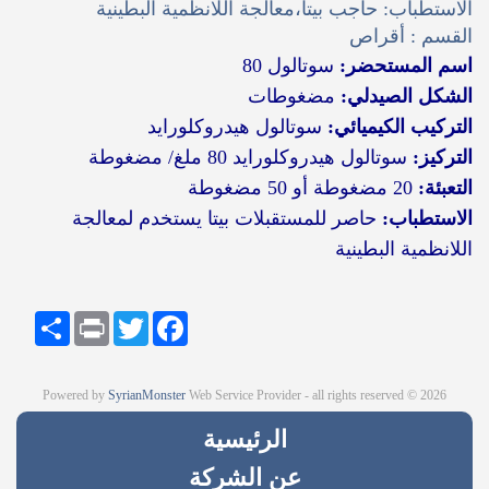
الاستطباب: حاجب بيتا،معالجة اللانظمية البطينية
القسم : أقراص
اسم المستحضر:
سوتالول 80
الشكل الصيدلي:
مضغوطات
التركيب الكيميائي:
سوتالول هيدروكلورايد
التركيز:
سوتالول هيدروكلورايد 80 ملغ/ مضغوطة
التعبئة:
20 مضغوطة أو 50 مضغوطة
الاستطباب:
حاصر للمستقبلات بيتا يستخدم لمعالجة
اللانظمیة البطینیة
Share
Print
Twitter
Facebook
Powered by
SyrianMonster
Web Service Provider - all rights reserved © 2026
الرئيسية
عن الشركة