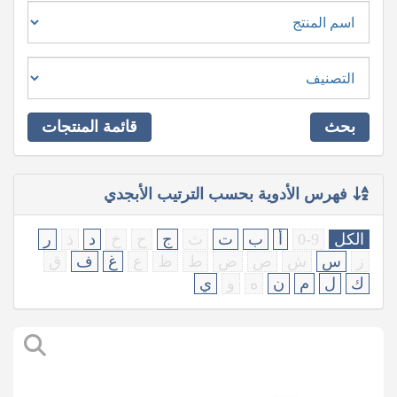
بحث
قائمة المنتجات
فهرس الأدوية بحسب الترتيب الأبجدي
الكل
0-9
أ
ب
ت
ث
ج
ح
خ
د
ذ
ر
ز
س
ش
ص
ض
ط
ظ
ع
غ
ف
ق
ك
ل
م
ن
ه
و
ي