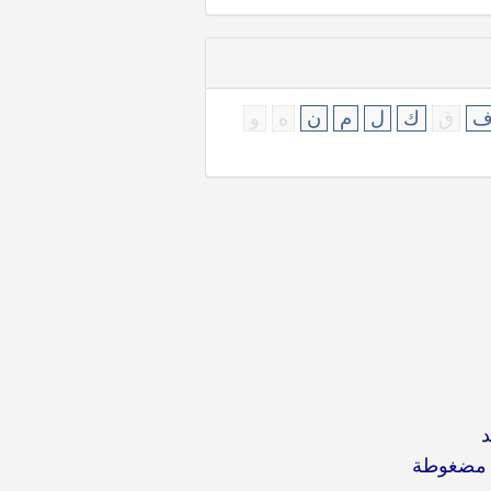
ق
ك
ل
م
ن
ه
و
د