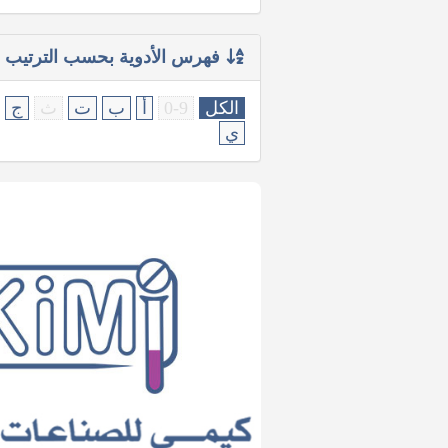
فهرس الأدوية بحسب الترتيب ا
الكل
0-9
أ
ب
ت
ث
ج
ي