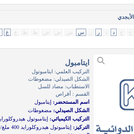
لأبجدي
ح
خ
د
ذ
ر
ز
س
ش
ص
ض
ط
ظ
ع
غ
ف
ايتامبول
التركيب العلمي: ايثامبوتول
الشكل الصيدلي: مضغوطات
الاستطباب: مضاد للسل
القسم : أقراص
اسم المستحضر:
إيتامبول
الشكل الصيدلي:
مضغوطات
التركيب الكيميائي:
إيثامبوتول هيدروكلوراي
التركيز:
إيثامبوتول هيدروكلورايد 400 ملغ/ مضغوطة