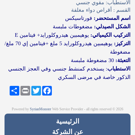
الاستطباب: مقوي جنسي
القسم : أقراص دواء مغلفة
اسم المستحضر:
فورتاسيكس
الشكل الصيدلي:
مضغوطات ملبسة
التركيب الكيميائي:
يوهيمبين هيدروكلورايد+ فيتامين E
التركيز:
يوهيمبين هيدروكلورايد 5 ملغ +فيتامين إي 70 ملغ/
مضغوطة
التعبئة:
30 مضغوطة ملبسة
الاستطباب
:
يستخدم كمنشط جنسي وفي العجز الجنسي
الذكور خاصة
في مرضى السكري
Share
Print
Twitter
Facebook
Powered by
SyrianMonster
Web Service Provider - all rights reserved © 2026
الرئيسية
عن الشركة