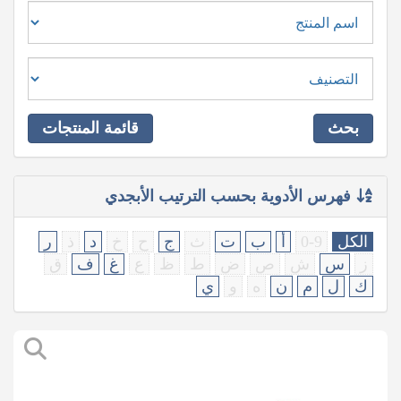
بحث
قائمة المنتجات
فهرس الأدوية بحسب الترتيب الأبجدي
الكل
0-9
أ
ب
ت
ث
ج
ح
خ
د
ذ
ر
ز
س
ش
ص
ض
ط
ظ
ع
غ
ف
ق
ك
ل
م
ن
ه
و
ي